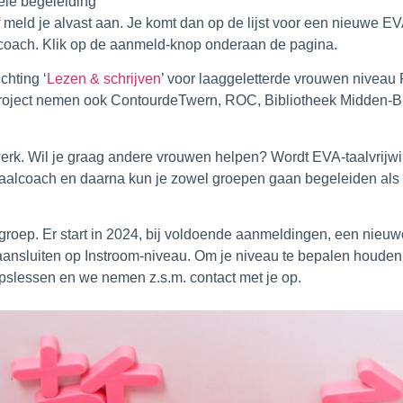
ele begeleiding
 meld je alvast aan. Je komt dan op de lijst voor een nieuwe EV
aalcoach. Klik op de aanmeld-knop onderaan de pagina.
chting ‘
Lezen & schrijven
’ voor laaggeletterde vrouwen niveau 
 project nemen ook ContourdeTwern, ROC, Bibliotheek Midden-B
werk. Wil je graag andere vrouwen helpen? Wordt EVA-taalvrijwill
ot Taalcoach en daarna kun je zowel groepen gaan begeleiden als
roep. Er start in
2024
, bij voldoende aanmeldingen, een
nieuw
aansluiten op Instroom-niveau
. Om je niveau te bepalen houde
epslessen en we nemen z.s.m. contact met je op.