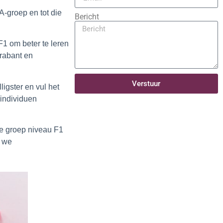
A-groep en tot die
Bericht
F1 om beter te leren
rabant en
Verstuur
igster en vul het
 individuen
e groep
niveau F1
n we