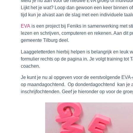
Meld je nu aan voor de nieuwe EVA groep of individu
Lijkt het je wat? Loop dan gewoon een keer binnen of
tijd kun je alvast aan de slag met een individuele t
EVA
is een project bij Feniks in samenwerking met sti
lezen en schrijven, computeren en rekenen. Aan dit
gemeente Tilburg deel.
Laaggeletterden hierbij helpen is belangrijk en leuk 
formulier rechts op de pagina in. Je volgt training t
coachen.
Je kunt je nu al opgeven voor de eerstvolgende EVA-g
op
maandagochtend.
Op
donderdagochtend
kan je
inschrijfochtenden. Geef je hieronder op voor de gro