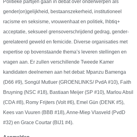
Politieke partijen gaan in debat over onderwerpen als
gender(on)gelijkheid, bestaanszekerheid, institutioneel
racisme en seksisme, vrouwenhaat en politiek, lhbtiq+
acceptatie, seksueel grensoverschrijdend gedrag, gender-
gerelateerd geweld en femicide. Diverse organisaties met
expertise op bovenstaande thema’s leveren stellingen en
vragen aan. Er zullen verschillende Tweede Kamer
kandidaten deelnemen aan het debat: Mpanzu Bamenga
(D66 #9), Songül Mutluer (GROENLINKS/ PvdA #10), Faith
Bruyning (NSC #18), Bastiaan Meijer (SP #10), Marlou Absil
(CDA #8), Romy Frijters (Volt #6), Emel Gün (DENK #5),
Kees van Vuuren (BBB #18), Anne-Miep Vlasveld (PvdD
#32) en Grace Courtar (BIJ1 #4).