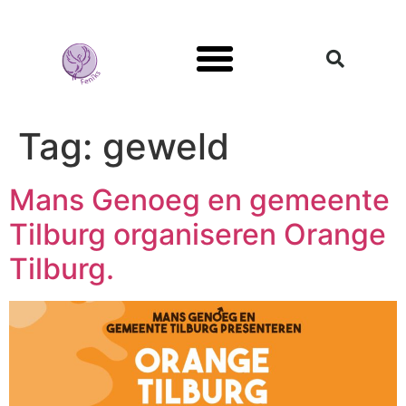
Mans Genoeg
Tag:
geweld
Mans Genoeg en gemeente
Tilburg organiseren Orange
Tilburg.