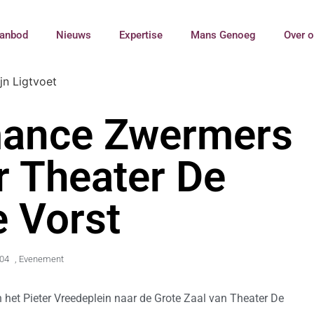
anbod
Nieuws
Expertise
Mans Genoeg
Over 
mance Zwermers
r Theater De
 Vorst
:04
,
Evenement
het Pieter Vreedeplein naar de Grote Zaal van Theater De