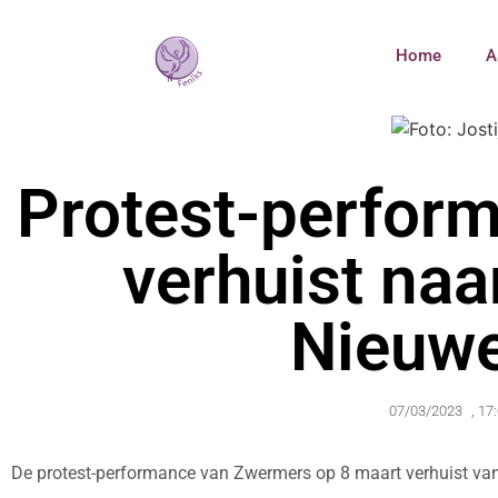
Home
A
Protest-perfor
verhuist naa
Nieuwe
07/03/2023
,
17
De protest-performance van Zwermers op 8 maart verhuist van 