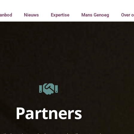
anbod
Nieuws
Expertise
Mans Genoeg
Over 
Partners