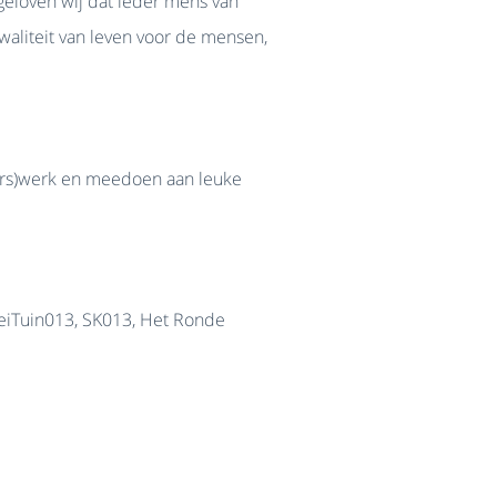
 geloven wij dat ieder mens van
waliteit van leven voor de mensen,
gers)werk en meedoen aan leuke
eiTuin013, SK013, Het Ronde