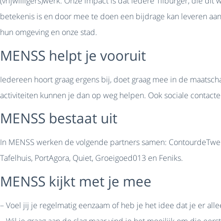
(vrijwilligers)werk. Onze impact is dat iedere Tilburger, die d
betekenis is en door mee te doen een bijdrage kan leveren aan
hun omgeving en onze stad.
MENSS helpt je vooruit
Iedereen hoort graag ergens bij, doet graag mee in de maatsch
activiteiten kunnen je dan op weg helpen. Ook sociale contacten 
MENSS bestaat uit
In MENSS werken de volgende partners samen: ContourdeTwern
Tafelhuis, PortAgora, Quiet, Groeigoed013 en Feniks.
MENSS kijkt met je mee
– Voel jij je regelmatig eenzaam of heb je het idee dat je er all
– Wil je graag aan de slag maar vind je het moeilijk om die eerst