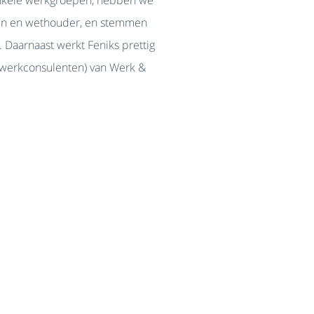
 enkele werkgroepen, hebben we
ren en wethouder, en stemmen
 Daarnaast werkt Feniks prettig
twerkconsulenten) van Werk &