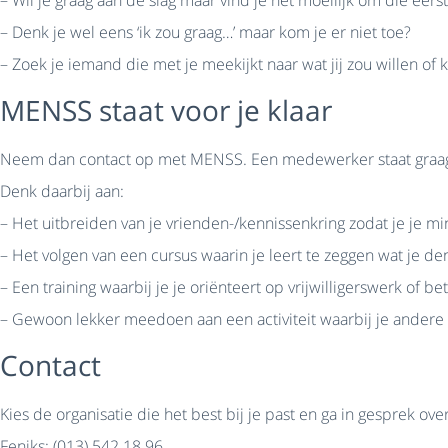
– Denk je wel eens ‘ik zou graag…’ maar kom je er niet toe?
– Zoek je iemand die met je meekijkt naar wat jij zou willen o
MENSS staat voor je klaar
Neem dan contact op met MENSS. Een medewerker staat graag voor
Denk daarbij aan:
– Het uitbreiden van je vrienden-/kennissenkring zodat je je m
– Het volgen van een cursus waarin je leert te zeggen wat je den
– Een training waarbij je je oriënteert op vrijwilligerswerk of be
– Gewoon lekker meedoen aan een activiteit waarbij je ander
Contact
Kies de organisatie die het best bij je past en ga in gesprek ov
Feniks: (013) 542 18 96