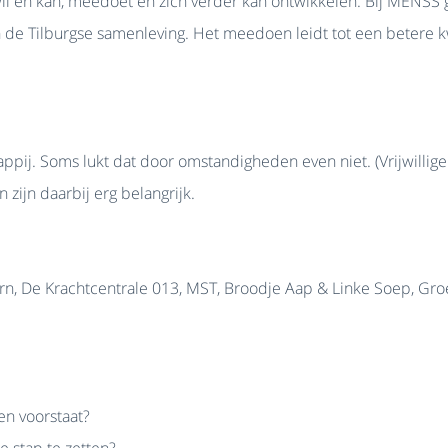
it wil en kan, meedoet en zich verder kan ontwikkelen. Bij MENSS
 de Tilburgse samenleving. Het meedoen leidt tot een betere k
appij. Soms lukt dat door omstandigheden even niet. (Vrijwilli
zijn daarbij erg belangrijk.
, De Krachtcentrale 013, MST, Broodje Aap & Linke Soep, Gro
een voorstaat?
e stap te zetten?