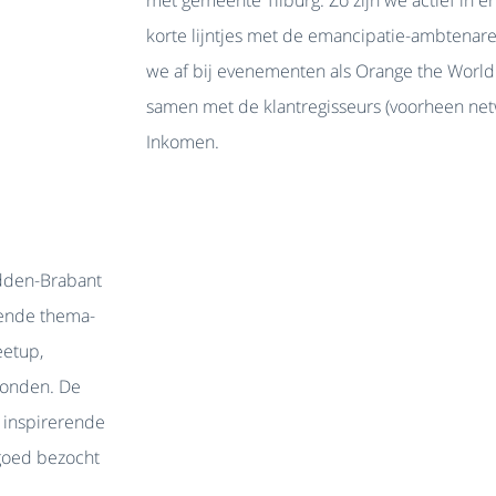
met gemeente Tilburg. Zo zijn we actief in
korte lijntjes met de emancipatie-ambtena
we af bij evenementen als Orange the World.
samen met de klantregisseurs (voorheen ne
Inkomen.
idden-Brabant
lende thema-
eetup,
vonden. De
n inspirerende
goed bezocht