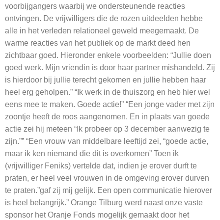
voorbijgangers waarbij we ondersteunende reacties
ontvingen. De vrijwilligers die de rozen uitdeelden hebbe
alle in het verleden relationeel geweld meegemaakt. De
warme reacties van het publiek op de markt deed hen
zichtbaar goed. Hieronder enkele voorbeelden: “Jullie doen
goed werk. Mijn vriendin is door haar partner mishandeld. Zij
is hierdoor bij jullie terecht gekomen en jullie hebben haar
heel erg geholpen.” “Ik werk in de thuiszorg en heb hier wel
eens mee te maken. Goede actie!” “Een jonge vader met zijn
zoontje heeft de roos aangenomen. En in plaats van goede
actie zei hij meteen “Ik probeer op 3 december aanwezig te
zijn.”” “Een vrouw van middelbare leeftijd zei, “goede actie,
maar ik ken niemand die dit is overkomen” Toen ik
(vrijwilliger Feniks) vertelde dat, indien je erover durft te
praten, er heel veel vrouwen in de omgeving erover durven
te praten.”gaf zij mij gelijk. Een open communicatie hierover
is heel belangrijk.” Orange Tilburg werd naast onze vaste
sponsor het Oranje Fonds mogelijk gemaakt door het