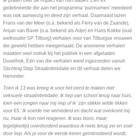
te praten over de impact van hun daden. Een ex
gedetineerde die aan het programma ‘puinruimen’ meedeed
was ook aanwezig en deed zijn verhaal. Daarnaast lazen
Frans van der Meer (o.a. bekend als Ferry van de Zaande),
Arijan van Bavel (o.a. bekend als Adje) en Hans Kokke (oud
wethouder SP Tilburg) verhalen voor van Tilburgse vrouwen
die geweld hebben meegemaakt. De anonieme verhalen
maakten veel indruk bij het publiek in een afgeladen
Duvelhok. Eén van die verhalen werd ingezonden vanuit
Stichting Stop Straatintimidatie en dit verhaal delen we
hieronder.
Toen ik 13 was kreeg ik voor het eerst te maken met
seksuele straatintimidatie. Ik liep van school terug naar huis,
toen een jongen naar mij riep of ik ‘zijn stikkie wilde likken
voor €5.’ Ik voelde me vernederd en dacht wat overkomt mij
nu, maar ik kon niet reageren. Ik was boos, maar
tegelijkertijd overdonderd waardoor ik niets terug zei en snel
door liep. Als je voor de eerste keren geïntimideerd wordt,