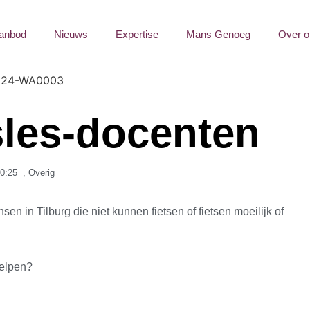
anbod
Nieuws
Expertise
Mans Genoeg
Over o
sles-docenten
0:25
,
Overig
nsen in Tilburg die niet kunnen fietsen of fietsen moeilijk of
helpen?