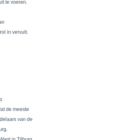
t te voeren.
an
l in vervult.
p
dat de meeste
ndelaars van de
urg.
Want in Tilburg