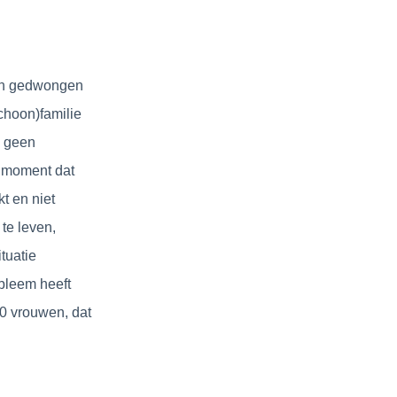
een gedwongen
choon)familie
d geen
t moment dat
t en niet
te leven,
tuatie
obleem heeft
0 vrouwen, dat