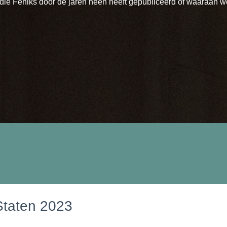
die Feniks door de jaren heen heeft gepubliceerd of waaraan w
Staten 2023