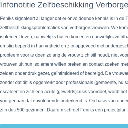
Infonotitie Zelfbeschikking Verborg
Feniks signaleert al langer dat er onvoldoende kennis is in de 
zelfbeschikkingsproblematiek van verborgen vrouwen. We ko
isolement leven, nauwelijks buiten komen en nauwelijks zichtba
ernstig beperkt in hun vrijheid en zijn opgevoed met ondergesc
probleem voor te doen zolang de vrouw zich stil houdt, niet voor
vrouwen uit hun isolement willen breken en contact zoeken met 
zelden onder druk gezet, geïntimideerd of bedreigd. De vrouwen d
zonder dat dit is opgemerkt door professionals (gemeente, huisar
escaleert en zich een acute (gewelds)crisis voordoet, wordt het
voorgedaan dat onvoldoende onderkend is. Op basis van onderz
zijn dus 500 gezinnen. Daarom schreef Feniks een projectplan.