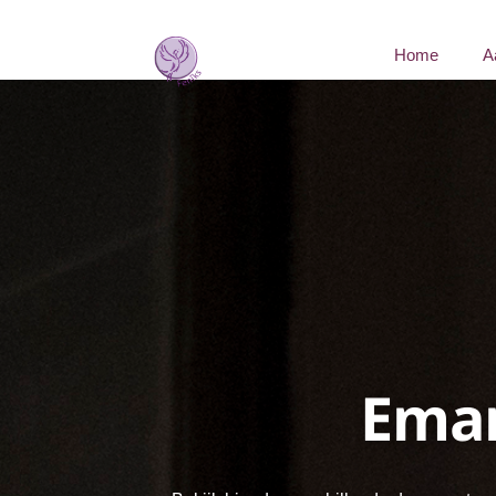
Home
A
Eman