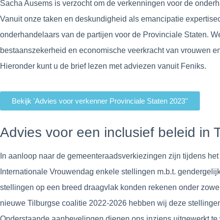
Sacha Ausems is verzocht om de verkenningen voor de onderha
Vanuit onze taken en deskundigheid als emancipatie experti
onderhandelaars van de partijen voor de Provinciale Staten. We 
bestaanszekerheid en economische veerkracht van vrouwen en de
Hieronder kunt u de brief lezen met adviezen vanuit Feniks.
Bekijk 'Advies voor verkenner Provinciale Staten 2023''
Advies voor een inclusief beleid in
In aanloop naar de gemeenteraadsverkiezingen zijn tijdens he
Internationale Vrouwendag enkele stellingen m.b.t. gendergeli
stellingen op een breed draagvlak konden rekenen onder zowel d
nieuwe Tilburgse coalitie 2022-2026 hebben wij deze stellingen 
Onderstaande aanbevelingen dienen ons inziens uitgewerkt te w