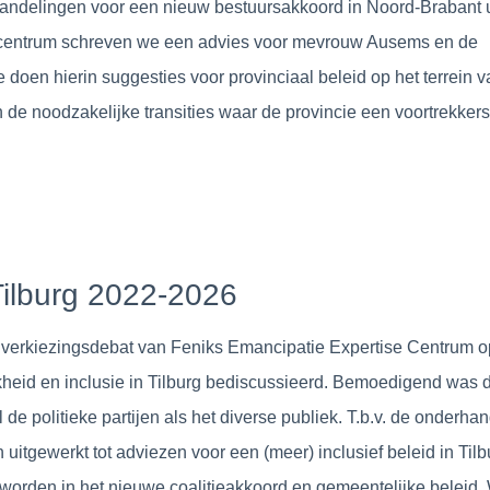
ndelingen voor een nieuw bestuursakkoord in Noord-Brabant ui
secentrum schreven we een advies voor mevrouw Ausems en de
doen hierin suggesties voor provinciaal beleid op het terrein v
 noodzakelijke transities waar de provincie een voortrekkersro
 Tilburg 2022-2026
t verkiezingsdebat van Feniks Emancipatie Expertise Centrum o
jkheid en inclusie in Tilburg bediscussieerd. Bemoedigend was 
e politieke partijen als het diverse publiek. T.b.v. de onderha
uitgewerkt tot adviezen voor een (meer) inclusief beleid in Tilb
orden in het nieuwe coalitieakkoord en gemeentelijke beleid. 