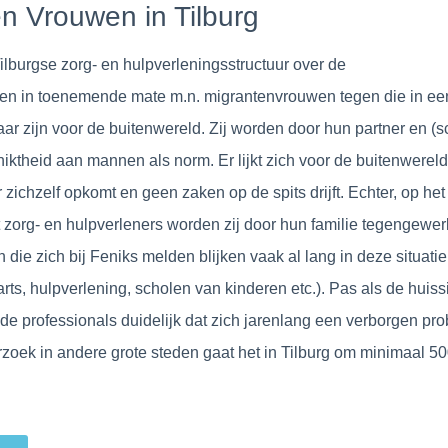
en Vrouwen in Tilburg
Tilburgse zorg- en hulpverleningsstructuur over de
men in toenemende mate m.n. migrantenvrouwen tegen die in 
ar zijn voor de buitenwereld. Zij worden door hun partner en (s
hiktheid aan mannen als norm. Er lijkt zich voor de buitenwerel
 zichzelf opkomt en geen zaken op de spits drijft. Echter, op he
zorg- en hulpverleners worden zij door hun familie tegengewerk
ie zich bij Feniks melden blijken vaak al lang in deze situatie 
ts, hulpverlening, scholen van kinderen etc.). Pas als de huissi
 de professionals duidelijk dat zich jarenlang een verborgen pr
oek in andere grote steden gaat het in Tilburg om minimaal 50