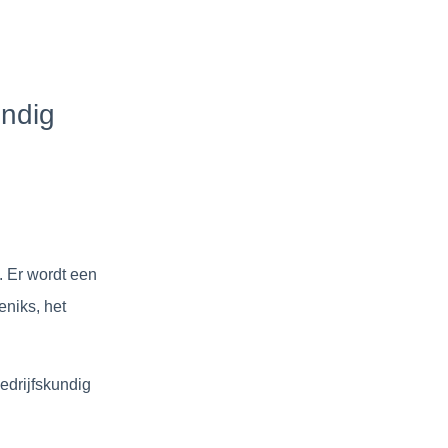
endig
. Er wordt een
niks, het
edrijfskundig