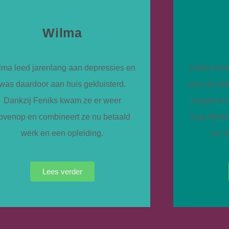
Wilma
lma leed jarenlang aan depressies en
Kathy komt
was daardoor aan huis gekluisterd.
voor de lie
Dankzij Feniks kwam ze er weer
zorgen en
ovenop en combineert ze nu betaald
haar Neder
werk en een opleiding.
en z
Lees verder