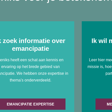
k zoek informatie over
Ik wil
emancipatie
eniks heeft een schat aan kennis en
Leer hier mee
ervaring op het brede gebied van
missie is, ho
ncipatie. We hebben onze expertise in
par
thema's onderverdeeld.
EMANCIPATIE EXPERTISE
ME