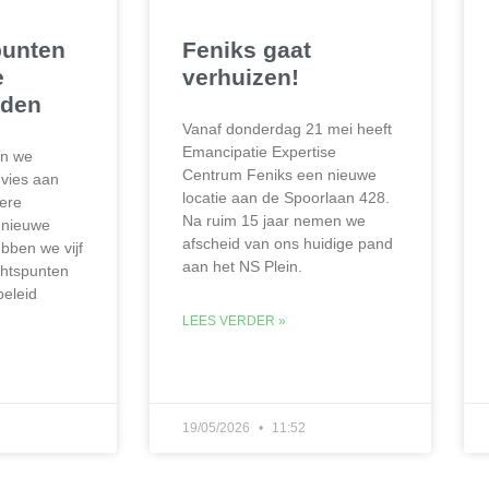
unten
Feniks gaat
e
verhuizen!
aden
Vanaf donderdag 21 mei heeft
Emancipatie Expertise
en we
Centrum Feniks een nieuwe
vies aan
locatie aan de Spoorlaan 428.
ere
Na ruim 15 jaar nemen we
e nieuwe
afscheid van ons huidige pand
ben we vijf
aan het NS Plein.
chtspunten
beleid
LEES VERDER »
19/05/2026
11:52