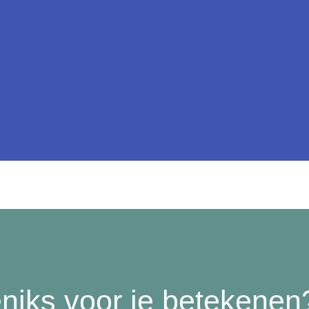
k
niks voor je
betekenen