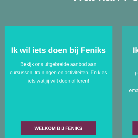
Bekijk ons aanbod
Ik wil iets doen bij Feniks
I
Bekijk ons uitgebreide aanbod aan
cursussen, trainingen en activiteiten. En kies
F
iets wat jij wilt doen of leren!
ema
WELKOM BIJ FENIKS