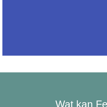
"Bij Feniks voel i
mij thuis."
Deelneemster Feniks
Wat kan Fe