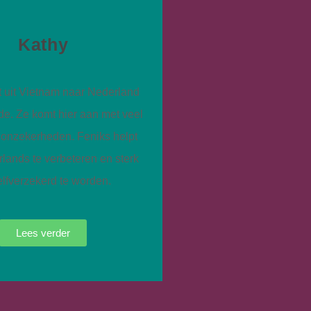
Kathy
 uit Vietnam naar Nederland
fde. Ze komt hier aan met veel
 onzekerheden. Feniks helpt
lands te verbeteren en sterk
elfverzekerd te worden.
Lees verder